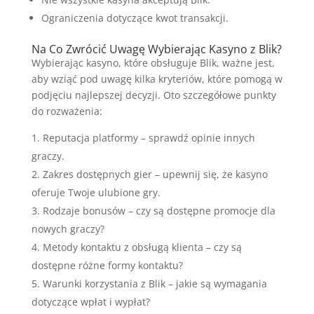
Ograniczenia dotyczące kwot transakcji.
Na Co Zwrócić Uwagę Wybierając Kasyno z Blik?
Wybierając kasyno, które obsługuje Blik, ważne jest,
aby wziąć pod uwagę kilka kryteriów, które pomogą w
podjęciu najlepszej decyzji. Oto szczegółowe punkty
do rozważenia:
Reputacja platformy – sprawdź opinie innych
graczy.
Zakres dostępnych gier – upewnij się, że kasyno
oferuje Twoje ulubione gry.
Rodzaje bonusów – czy są dostępne promocje dla
nowych graczy?
Metody kontaktu z obsługą klienta – czy są
dostępne różne formy kontaktu?
Warunki korzystania z Blik – jakie są wymagania
dotyczące wpłat i wypłat?