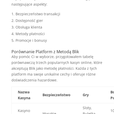
następujące aspekty:
Bezpieczeństwo transakcji
Dostępność gier
Obsługa klienta
Metody płatności
Promocje i bonusy
Porównanie Platform z Metodą Blik
Aby pomóc Ci w wyborze, przygotowałem tabelę
porównawczą trzech popularnych kasyn online, które
akceptują Blik jako metodę płatności. Każda z tych
platform ma swoje unikalne cechy i oferuje różne
doświadczenia hazardowe.
Nazwa
B
Bezpieczeństwo
Gry
Kasyna
P
Sloty,
Kasyno
1
Wysokie
Ruletka,