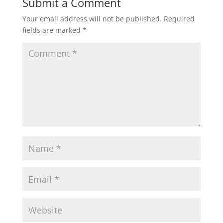
Submit a Comment
Your email address will not be published.
Required
fields are marked
*