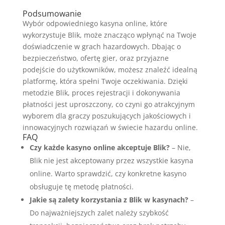
Podsumowanie
Wybór odpowiedniego kasyna online, które
wykorzystuje Blik, może znacząco wpłynąć na Twoje
doświadczenie w grach hazardowych. Dbając o
bezpieczeństwo, ofertę gier, oraz przyjazne
podejście do użytkowników, możesz znaleźć idealną
platformę, która spełni Twoje oczekiwania. Dzięki
metodzie Blik, proces rejestracji i dokonywania
płatności jest uproszczony, co czyni go atrakcyjnym
wyborem dla graczy poszukujących jakościowych i
innowacyjnych rozwiązań w świecie hazardu online.
FAQ
Czy każde kasyno online akceptuje Blik?
– Nie,
Blik nie jest akceptowany przez wszystkie kasyna
online. Warto sprawdzić, czy konkretne kasyno
obsługuje tę metodę płatności.
Jakie są zalety korzystania z Blik w kasynach?
–
Do najważniejszych zalet należy szybkość