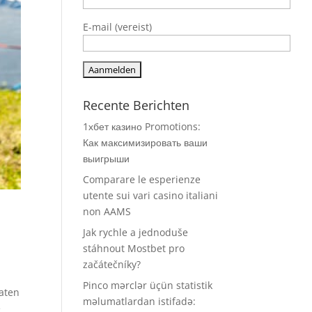
E-mail (vereist)
Recente Berichten
1хбет казино Promotions:
Как максимизировать ваши
выигрыши
Comparare le esperienze
utente sui vari casino italiani
non AAMS
Jak rychle a jednoduše
stáhnout Mostbet pro
začátečníky?
Pinco mərclər üçün statistik
laten
məlumatlardan istifadə:
e