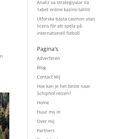
Analiz və strategiyalar ilə
1xbet online kazino təhlili
Utforska bästa casinon utan
licens för att spela på
internationell fotboll
Pagina’s
en
Adverteren
Blog
Contact Mij
Hoe kan je het beste naar
Schiphol reizen?
Home
Huur mij in
Over mij
Partners