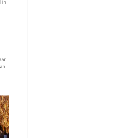
 in
aar
van