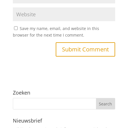
Save my name, email, and website in this
browser for the next time I comment.
Zoeken
Nieuwsbrief