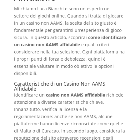
Mi chiamo Luca Bianchi e sono un esperto nel
settore dei giochi online. Quando si tratta di giocare
in un casino non AAMS, la scelta del sito giusto è
fondamentale per garantirsi un’esperienza di gioco
sicura. In questo articolo, scoprirai
come identificare
un casino non AAMS affidabile
e quali criteri
considerare nella tua selezione. Ogni piattaforma ha
i propri punti di forza e debolezza, quindi è
essenziale valutare in modo obiettivo le opzioni
disponibili.
Caratteristiche di un Casino Non AAMS
Affidabile
Identificare un
casino non AAMS affidabile
richiede
attenzione a diverse caratteristiche chiave.
Innanzitutto, verifica la licenza e la
regolamentazione: anche se non AAMS, alcune
piattaforme hanno licenze riconosciute come quelle
di Malta o di Curacao. In secondo luogo, considera la
reputazione del sito attraverso recensioni degli