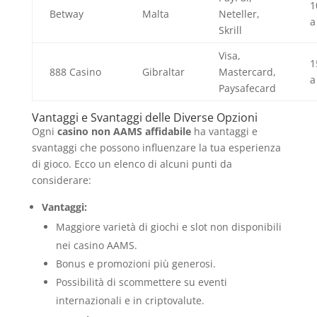
1
Betway
Malta
Neteller,
a
Skrill
Visa,
1
888 Casino
Gibraltar
Mastercard,
a
Paysafecard
Vantaggi e Svantaggi delle Diverse Opzioni
Ogni
casino non AAMS affidabile
ha vantaggi e
svantaggi che possono influenzare la tua esperienza
di gioco. Ecco un elenco di alcuni punti da
considerare:
Vantaggi:
Maggiore varietà di giochi e slot non disponibili
nei casino AAMS.
Bonus e promozioni più generosi.
Possibilità di scommettere su eventi
internazionali e in criptovalute.