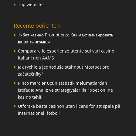
Top websites
Recente berichten
1хбет казино Promotions: Как максимизировать
ваши выигрыши
Comparare le esperienze utente sui vari casino
italiani non AAMS
Jak rychle a jednoduše stáhnout Mostbet pro
začátečníky?
Pinco mərclər üçün statistik məlumatlardan
istifadə: Analiz və strategiyalar ilə 1xbet online
kazino təhlili
Utforska bästa casinon utan licens för att spela på
internationell fotboll