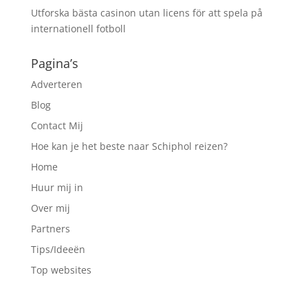
Utforska bästa casinon utan licens för att spela på
internationell fotboll
Pagina’s
Adverteren
Blog
Contact Mij
Hoe kan je het beste naar Schiphol reizen?
Home
Huur mij in
Over mij
Partners
Tips/Ideeën
Top websites