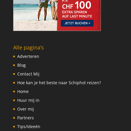
Alle pagina’s
Adverteren
Blog
Contact Mij
Hoe kan je het beste naar Schiphol reizen?
Home
Huur mij in
Over mij
Partners
Tips/Ideeën