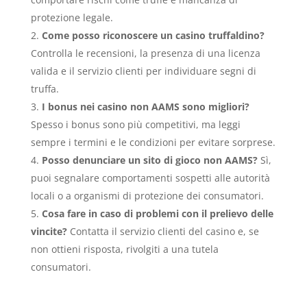
protezione legale.
Come posso riconoscere un casino truffaldino?
Controlla le recensioni, la presenza di una licenza
valida e il servizio clienti per individuare segni di
truffa.
I bonus nei casino non AAMS sono migliori?
Spesso i bonus sono più competitivi, ma leggi
sempre i termini e le condizioni per evitare sorprese.
Posso denunciare un sito di gioco non AAMS?
Sì,
puoi segnalare comportamenti sospetti alle autorità
locali o a organismi di protezione dei consumatori.
Cosa fare in caso di problemi con il prelievo delle
vincite?
Contatta il servizio clienti del casino e, se
non ottieni risposta, rivolgiti a una tutela
consumatori.