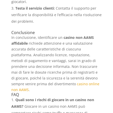
giocatori.
Testa il servizio clienti:
Contatta il supporto per
verificare la disponibilità e l’efficacia nella risoluzione
dei problemi.
Conclusione
In conclusione, identificare un
casino non AAMS
affidabile
richiede attenzione e una valutazione
accurata delle caratteristiche di ciascuna
piattaforma. Analizzando licenze, reputazione,
metodi di pagamento e vantaggi, sarai in grado di
prendere una decisione informata. Non trascurare
mai di fare le dovute ricerche prima di registrarti e
di giocare, poiché la sicurezza e la serenità devono
sempre venire prima del divertimento
casino online
non AAMS
.
FAQ
Quali sono i rischi di giocare in un casino non
AAMS?
Giocare in un casino non AAMS può
comportare rischi come truffe e mancanza di