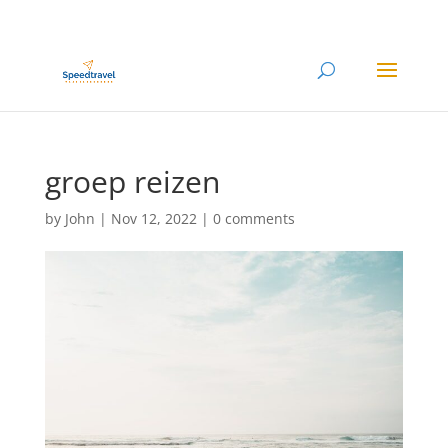
info@speedtravel.nl
groep reizen
by
John
|
Nov 12, 2022
|
0 comments