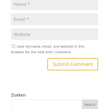
Save my name, email, and website in this
browser for the next time I comment.
Zoeken