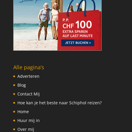
Alle pagina’s
Adverteren
Blog
Contact Mij
Hoe kan je het beste naar Schiphol reizen?
Home
Huur mij in
Over mij