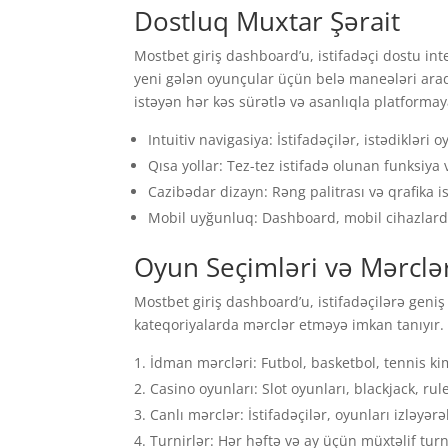
Dostluq Muxtar Şərait
Mostbet giriş dashboard’u, istifadəçi dostu in
yeni gələn oyunçular üçün belə maneələri arada
istəyən hər kəs sürətlə və asanlıqla platformay
Intuitiv navigasiya: İstifadəçilər, istədikləri 
Qısa yollar: Tez-tez istifadə olunan funksiya
Cazibədar dizayn: Rəng palitrası və qrafika i
Mobil uyğunluq: Dashboard, mobil cihazlardan
Oyun Seçimləri və Mərclə
Mostbet giriş dashboard’u, istifadəçilərə geniş
kateqoriyalarda mərclər etməyə imkan tanıyır.
İdman mərcləri: Futbol, basketbol, tennis 
Casino oyunları: Slot oyunları, blackjack, ru
Canlı mərclər: İstifadəçilər, oyunları izləyərə
Turnirlər: Hər həftə və ay üçün müxtəlif turnir