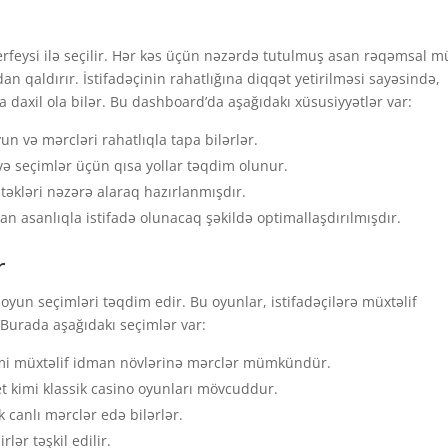
terfeysi ilə seçilir. Hər kəs üçün nəzərdə tutulmuş asan rəqəmsal m
n qaldırır. İstifadəçinin rahatlığına diqqət yetirilməsi sayəsində,
a daxil ola bilər. Bu dashboard’da aşağıdakı xüsusiyyətlər var:
oyun və mərcləri rahatlıqla tapa bilərlər.
 və seçimlər üçün qısa yollar təqdim olunur.
stəkləri nəzərə alaraq hazırlanmışdır.
 asanlıqla istifadə olunacaq şəkildə optimallaşdırılmışdır.
r
 oyun seçimləri təqdim edir. Bu oyunlar, istifadəçilərə müxtəlif
 Burada aşağıdakı seçimlər var:
kimi müxtəlif idman növlərinə mərclər mümkündür.
let kimi klassik casino oyunları mövcuddur.
k canlı mərclər edə bilərlər.
lər təşkil edilir.