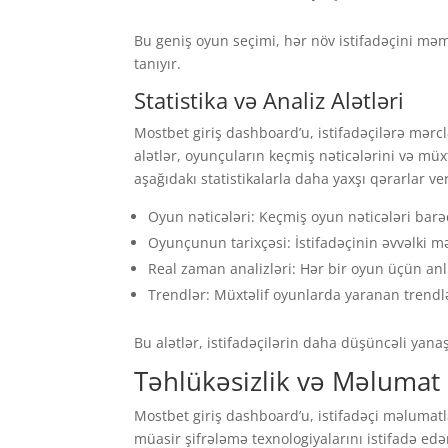
Bu geniş oyun seçimi, hər növ istifadəçini mə
tanıyır.
Statistika və Analiz Alətləri
Mostbet giriş dashboard’u, istifadəçilərə mərc
alətlər, oyunçuların keçmiş nəticələrini və müxt
aşağıdakı statistikalarla daha yaxşı qərarlar ver
Oyun nəticələri: Keçmiş oyun nəticələri barə
Oyunçunun tarixçəsi: İstifadəçinin əvvəlki mər
Real zaman analizləri: Hər bir oyun üçün anlı
Trendlər: Müxtəlif oyunlarda yaranan trendl
Bu alətlər, istifadəçilərin daha düşüncəli yana
Təhlükəsizlik və Məlumat
Mostbet giriş dashboard’u, istifadəçi məlumatla
müasir şifrələmə texnologiyalarını istifadə ed