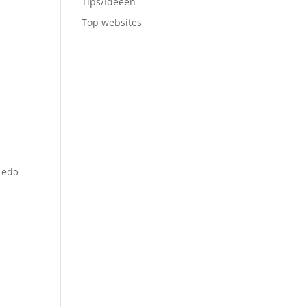
Tips/Ideeën
Top websites
m edə