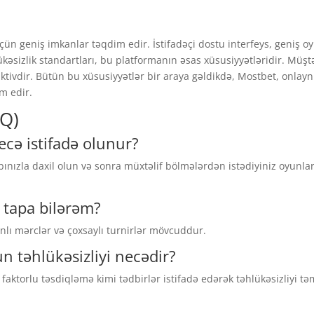
ün geniş imkanlar təqdim edir. İstifadəçi dostu interfeys, geniş o
ükəsizlik standartları, bu platformanın əsas xüsusiyyətləridir. Müşt
 aktivdir. Bütün bu xüsusiyyətlər bir araya gəldikdə, Mostbet, onlayn
m edir.
AQ)
ecə istifadə olunur?
nızla daxil olun və sonra müxtəlif bölmələrdən istədiyiniz oyunlar
 tapa bilərəm?
nlı mərclər və çoxsaylı turnirlər mövcuddur.
n təhlükəsizliyi necədir?
 faktorlu təsdiqləmə kimi tədbirlər istifadə edərək təhlükəsizliyi tə