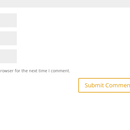
browser for the next time I comment.