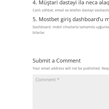
4. Müştəri dəstəyi ilə necə əla
Canlı söhbət, email və telefon dəstəyi vasitəsil
5. Mostbet giriş dashboard’u m
Dashboard, mobil cihazlarla tamamilə uyğunlaşdı
bilərlər.
Submit a Comment
Your email address will not be published.
Requ