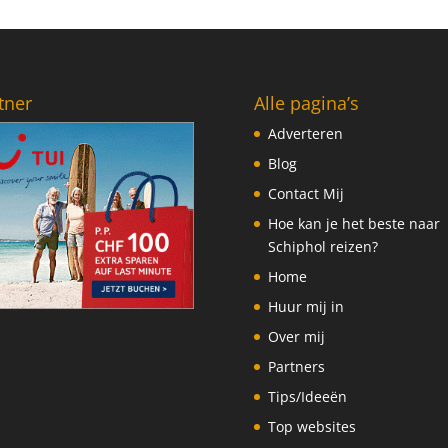
tner
Alle pagina’s
Adverteren
Blog
Contact Mij
Hoe kan je het beste naar
Schiphol reizen?
Home
Huur mij in
Over mij
Partners
Tips/Ideeën
Top websites