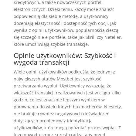
kredytowych, a także nowoczesnych portfeli
elektronicznych. Dzięki temu, każdy może znaleźć
odpowiednią dla siebie metodę, a użytkownicy
doceniają elastyczność i dostępność tych opcji. Jak
wynika z opinii użytkowników, popularnością cieszą
się szczególnie e-portfele, takie jak Skrill czy Neteller,
które umożliwiają szybkie transakcje.
Opinie użytkowników: Szybkość i
wygoda transakcji
Wiele opinii użytkowników podkreśla, że jednym z
największych atutów Mostbet jest szybkość
przetwarzania wypłat. Użytkownicy wskazują, że
większość transakcji realizowanych jest w ciągu kilku
godzin, co jest znacznie lepszym wynikiem w
porównaniu do wielu innych bukmacherów. Niestety,
nie brakuje również negatywnych doświadczeń
dotyczących problemów z identyfikacją
użytkowników, które mogą opóźniać proces wypłat. Z
tego powodu, gracze często radzą, aby przed