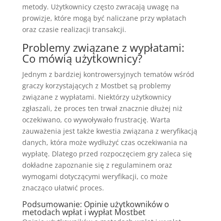
metody. Użytkownicy często zwracają uwagę na
prowizje, które mogą być naliczane przy wpłatach
oraz czasie realizacji transakcji.
Problemy związane z wypłatami:
Co mówią użytkownicy?
Jednym z bardziej kontrowersyjnych tematów wśród
graczy korzystających z Mostbet są problemy
związane z wypłatami. Niektórzy użytkownicy
zgłaszali, że proces ten trwał znacznie dłużej niż
oczekiwano, co wywoływało frustrację. Warta
zauważenia jest także kwestia związana z weryfikacją
danych, która może wydłużyć czas oczekiwania na
wypłatę. Dlatego przed rozpoczęciem gry zaleca się
dokładne zapoznanie się z regulaminem oraz
wymogami dotyczącymi weryfikacji, co może
znacząco ułatwić proces.
Podsumowanie: Opinie użytkowników o
metodach wpłat i wypłat Mostbet