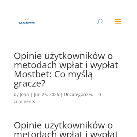
info@speedtravel.nl
Opinie użytkowników o
metodach wpłat i wypłat
Mostbet: Co myślą
gracze?
by
John
|
Jun 26, 2026
|
Uncategorized
|
0
comments
Opinie użytkowników o
metodach wpłat i wypłat