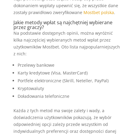
dokonaniem wypłaty upewnić się, że wszystkie dane
zostały prawidłowo zweryfikowane
Mostbet polska
.
Jakie metody wpłat są najchętniej wybierane
przez graczy?
Na podstawie dostępnych opinii, można wyróżnić
kilka najczęściej wybieranych metod wpłat przez
użytkowników Mostbet. Oto lista najpopularniejszych
z nich:
Przelewy bankowe
Karty kredytowe (Visa, MasterCard)
Portfele elektroniczne (Skrill, Neteller, PayPal)
Kryptowaluty
Doładowania telefoniczne
Każda z tych metod ma swoje zalety i wady, a
doświadczenia użytkowników pokazują, że wybór
odpowiedniej opcji zależy przede wszystkim od
indywidualnych preferencji oraz dostępności danej