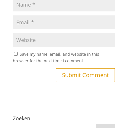
Save my name, email, and website in this
browser for the next time I comment.
Zoeken