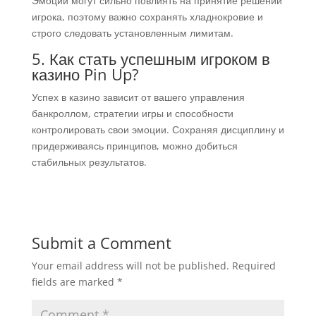
Эмоции могут сильно повлиять на принятие решений
игрока, поэтому важно сохранять хладнокровие и
строго следовать установленным лимитам.
5. Как стать успешным игроком в
казино Pin Up?
Успех в казино зависит от вашего управления
банкроллом, стратегии игры и способности
контролировать свои эмоции. Сохраняя дисциплину и
придерживаясь принципов, можно добиться
стабильных результатов.
Submit a Comment
Your email address will not be published.
Required
fields are marked
*