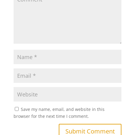
Save my name, email, and website in this
browser for the next time I comment.