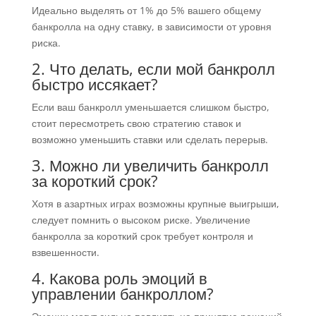
Идеально выделять от 1% до 5% вашего общему
банкролла на одну ставку, в зависимости от уровня
риска.
2. Что делать, если мой банкролл
быстро иссякает?
Если ваш банкролл уменьшается слишком быстро,
стоит пересмотреть свою стратегию ставок и
возможно уменьшить ставки или сделать перерыв.
3. Можно ли увеличить банкролл
за короткий срок?
Хотя в азартных играх возможны крупные выигрыши,
следует помнить о высоком риске. Увеличение
банкролла за короткий срок требует контроля и
взвешенности.
4. Какова роль эмоций в
управлении банкроллом?