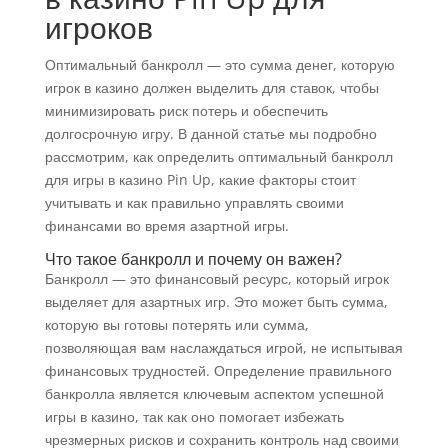
игроков
Оптимальный банкролл — это сумма денег, которую
игрок в казино должен выделить для ставок, чтобы
минимизировать риск потерь и обеспечить
долгосрочную игру. В данной статье мы подробно
рассмотрим, как определить оптимальный банкролл
для игры в казино Pin Up, какие факторы стоит
учитывать и как правильно управлять своими
финансами во время азартной игры.
Что такое банкролл и почему он важен?
Банкролл — это финансовый ресурс, который игрок
выделяет для азартных игр. Это может быть сумма,
которую вы готовы потерять или сумма,
позволяющая вам наслаждаться игрой, не испытывая
финансовых трудностей. Определение правильного
банкролла является ключевым аспектом успешной
игры в казино, так как оно помогает избежать
чрезмерных рисков и сохранить контроль над своими