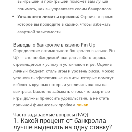
выигрышей и проигрышей поможет вам лучше
понимать, как вы управляете своим банкроллом.
Установите лимиты времени:
Огрничьте время,
которое вы проводите в казино, чтобы избежать
азартной зависимости.
Выводы о банкролле в казино Pin Up
Определение оптимального банкролла в казино Pin
Up — это необходимый шаг для любого игрока,
стремящегося к успеху и устойчивой игре. Оценив
личный бюджет, стиль игры и уровень риска, можно
установить эффективные лимиты, которые помогут
избежать крупных потерь и увеличить шансы на
выигрыш. Важно не забывать о том, что азартные
игры должны приносить удовольствие, а не стать
причиной финансовых проблем
пинап
.
Часто задаваемые вопросы (FAQ)
1. Какой процент от банкролла
лучше выделить на одну ставку?