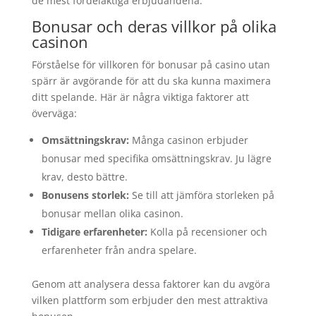
de mest fördelaktiga erbjudandena.
Bonusar och deras villkor på olika
casinon
Förståelse för villkoren för bonusar på casino utan
spärr är avgörande för att du ska kunna maximera
ditt spelande. Här är några viktiga faktorer att
överväga:
Omsättningskrav:
Många casinon erbjuder
bonusar med specifika omsättningskrav. Ju lägre
krav, desto bättre.
Bonusens storlek:
Se till att jämföra storleken på
bonusar mellan olika casinon.
Tidigare erfarenheter:
Kolla på recensioner och
erfarenheter från andra spelare.
Genom att analysera dessa faktorer kan du avgöra
vilken plattform som erbjuder den mest attraktiva