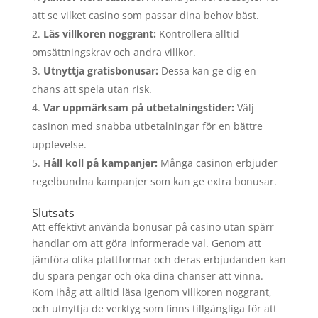
att se vilket casino som passar dina behov bäst.
Läs villkoren noggrant:
Kontrollera alltid
omsättningskrav och andra villkor.
Utnyttja gratisbonusar:
Dessa kan ge dig en
chans att spela utan risk.
Var uppmärksam på utbetalningstider:
Välj
casinon med snabba utbetalningar för en bättre
upplevelse.
Håll koll på kampanjer:
Många casinon erbjuder
regelbundna kampanjer som kan ge extra bonusar.
Slutsats
Att effektivt använda bonusar på casino utan spärr
handlar om att göra informerade val. Genom att
jämföra olika plattformar och deras erbjudanden kan
du spara pengar och öka dina chanser att vinna.
Kom ihåg att alltid läsa igenom villkoren noggrant,
och utnyttja de verktyg som finns tillgängliga för att