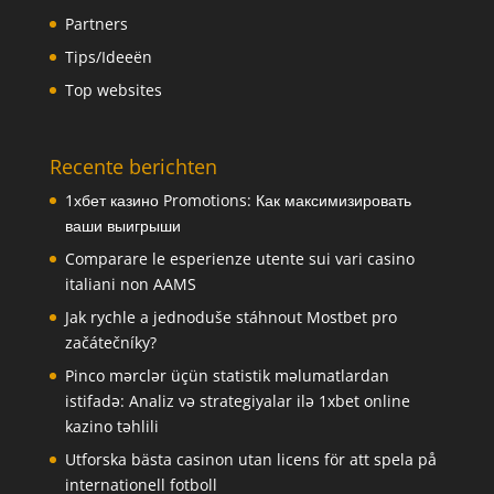
Partners
Tips/Ideeën
Top websites
Recente berichten
1хбет казино Promotions: Как максимизировать
ваши выигрыши
Comparare le esperienze utente sui vari casino
italiani non AAMS
Jak rychle a jednoduše stáhnout Mostbet pro
začátečníky?
Pinco mərclər üçün statistik məlumatlardan
istifadə: Analiz və strategiyalar ilə 1xbet online
kazino təhlili
Utforska bästa casinon utan licens för att spela på
internationell fotboll