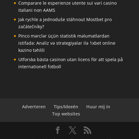
Comparare le esperienze utente sui vari casino
italiani non AAMS
Jak rychle a jednoduše stáhnout Mostbet pro
začátečníky?
Pinco mərclər üçün statistik məlumatlardan
istifadə: Analiz və strategiyalar ilə 1xbet online
kazino təhlili
Utforska bästa casinon utan licens för att spela på
internationell fotboll
Adverteren
Tips/Ideeën
Huur mij in
Top websites