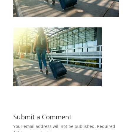
Submit a Comment
Your email address will not be published.
Required