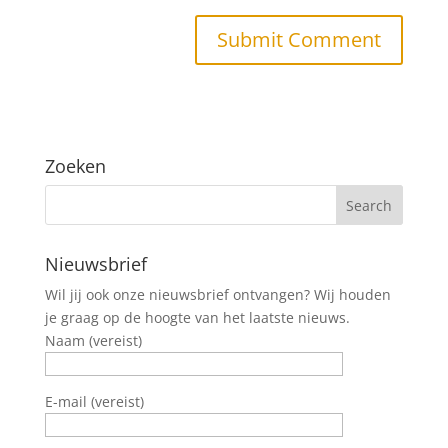
Zoeken
Nieuwsbrief
Wil jij ook onze nieuwsbrief ontvangen? Wij houden
je graag op de hoogte van het laatste nieuws.
Naam (vereist)
E-mail (vereist)