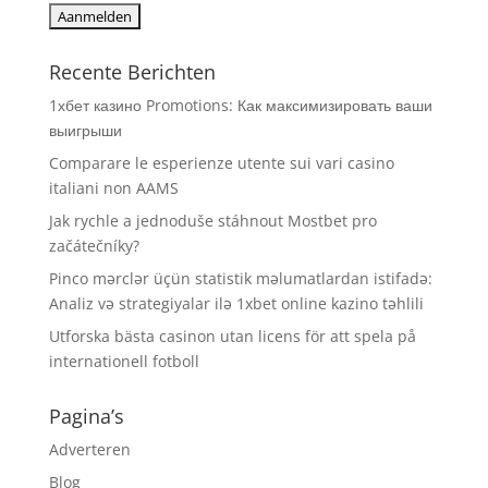
Recente Berichten
1хбет казино Promotions: Как максимизировать ваши
выигрыши
Comparare le esperienze utente sui vari casino
italiani non AAMS
Jak rychle a jednoduše stáhnout Mostbet pro
začátečníky?
Pinco mərclər üçün statistik məlumatlardan istifadə:
Analiz və strategiyalar ilə 1xbet online kazino təhlili
Utforska bästa casinon utan licens för att spela på
internationell fotboll
Pagina’s
Adverteren
Blog