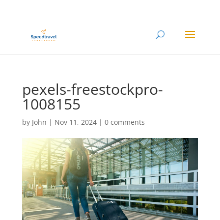
info@speedtravel.nl
pexels-freestockpro-
1008155
by
John
|
Nov 11, 2024
|
0 comments