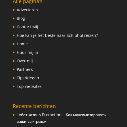
Alle pagina’s
Adverteren
Blog
Contact Mij
Hoe kan je het beste naar Schiphol reizen?
Home
Huur mij in
Over mij
Partners
Tips/Ideeën
Top websites
Recente berichten
1хбет казино Promotions: Как максимизировать
ваши выигрыши