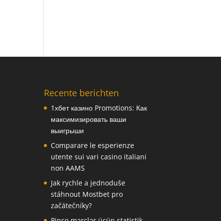
Recente berichten
1хбет казино Promotions: Как
максимизировать ваши
выигрыши
Comparare le esperienze
utente sui vari casino italiani
non AAMS
Jak rychle a jednoduše
stáhnout Mostbet pro
začátečníky?
Pinco mərclər üçün statistik