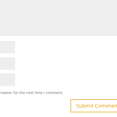
browser for the next time I comment.