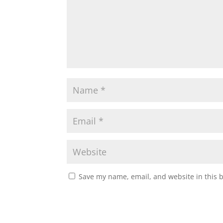
Save my name, email, and website in this 