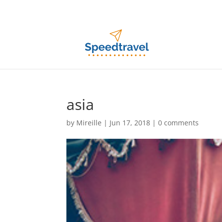
info@speedtravel.nl
asia
by
Mireille
|
Jun 17, 2018
|
0 comments