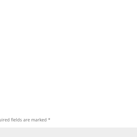
ired fields are marked
*