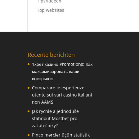
Tips/Ideeën
Top websites
Recente berichten
1хбет казино Promotions: Как
максимизировать ваши
выигрыши
Comparare le esperienze
utente sui vari casino italiani
non AAMS
Jak rychle a jednoduše
stáhnout Mostbet pro
začátečníky?
Pinco mərclər üçün statistik