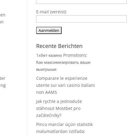
E-mail (vereist)
ten
an
Recente Berichten
1хбет казино Promotions:
Как максимизировать ваши
выигрыши
ter
Comparare le esperienze
ing
utente sui vari casino italiani
non AAMS
Jak rychle a jednoduše
stáhnout Mostbet pro
začátečníky?
Pinco mərclər üçün statistik
məlumatlardan istifadə: