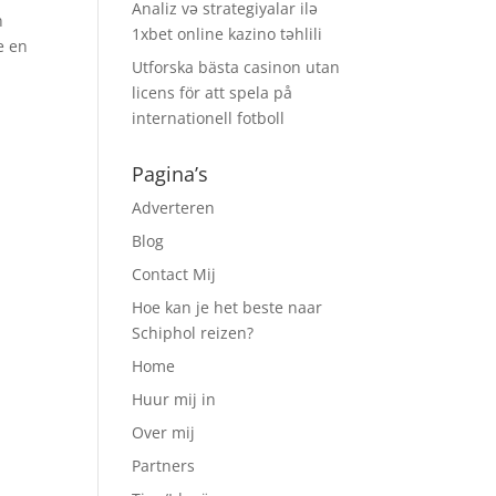
Analiz və strategiyalar ilə
n
1xbet online kazino təhlili
e en
Utforska bästa casinon utan
licens för att spela på
internationell fotboll
Pagina’s
Adverteren
Blog
Contact Mij
Hoe kan je het beste naar
Schiphol reizen?
Home
Huur mij in
Over mij
Partners